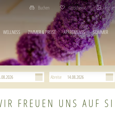
Buchen
Gutscheine
Impre
WELLNESS
ZIMMER & PREISE
APARTMENTS
SOMMER
Abreise
WIR FREUEN UNS AUF SI