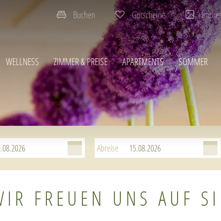
Buchen
Gutscheine
Impre
WELLNESS
ZIMMER & PREISE
APARTMENTS
SOMMER
Abreise
WIR FREUEN UNS AUF SI