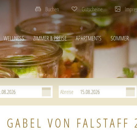
Buchen
Gutscheine
Impre
WELLNESS
ZIMMER & PREISE
APARTMENTS
SOMMER
Abreise
E GABEL VON FALSTAFF 